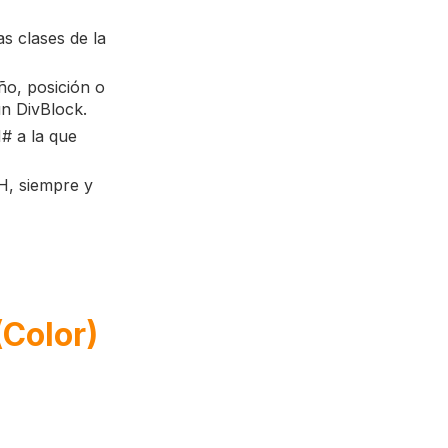
s clases de la
o, posición o
un DivBlock.
H# a la que
H, siempre y
(Color)